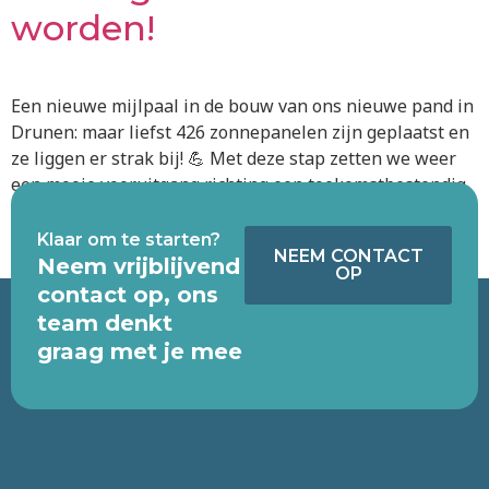
worden!
Een nieuwe mijlpaal in de bouw van ons nieuwe pand in
Drunen: maar liefst 426 zonnepanelen zijn geplaatst en
ze liggen er strak bij! 💪 Met deze stap zetten we weer
een mooie vooruitgang richting een toekomstbestendig
en duurzaam onderkomen. Het dak is veranderd van een
functioneel onderdeel naar een actief element in onze
Klaar om te starten?
NEEM CONTACT
duurzame […]
Neem vrijblijvend
OP
contact op, ons
Volgende
→
team denkt
graag met je mee